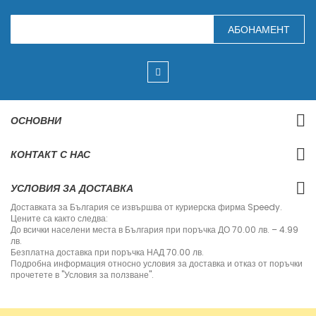
З
АБОНАМЕНТ
а
п
и
ш
е
т
е
с
ОСНОВНИ
е
з
а
КОНТАКТ С НАС
н
а
ш
УСЛОВИЯ ЗА ДОСТАВКА
и
я
Доставката за България се извършва от куриерска фирма Speedy.
б
Цените са както следва:
ю
До всички населени места в България при поръчка ДО 70.00 лв. – 4.99
л
лв.
е
Безплатна доставка при поръчка НАД 70.00 лв.
т
Подробна информация относно условия за доставка и отказ от поръчки
и
прочетете в "Условия за ползване".
н
: