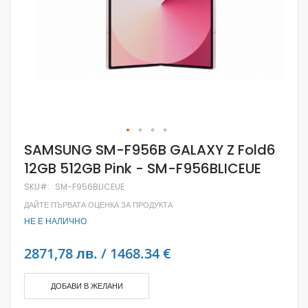
Skip
SAMSUNG SM-F956B GALAXY Z Fold6
to
12GB 512GB Pink - SM-F956BLICEUE
the
beginning
SKU
SM-F956BLICEUE
of
the
ДАЙТЕ ПЪРВАТА ОЦЕНКА ЗА ПРОДУКТА
images
НЕ Е НАЛИЧНО
gallery
2871,78 лв. / 1468.34 €
ДОБАВИ В ЖЕЛАНИ