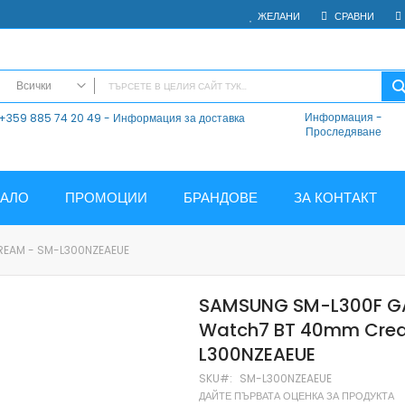
ЖЕЛАНИ
СРАВНИ
Всички
Информация
-
+359 885 74 20 49 - Информация за доставка
ВСИЧКИ
Проследяване
Електроника
Мобилни Телефони
Таблети
ЧАЛО
ПРОМОЦИИ
БРАНДОВЕ
ЗА КОНТАКТ
Смарт часовници и гривни
Външни батерии
EAM - SM-L300NZEAEUE
Аксесоари
Зарядни за телефони
SAMSUNG SM-L300F G
Калъфи
Watch7 BT 40mm Cre
SD карти
L300NZEAEUE
Смарт устройства
Хендсфри системи
SKU
SM-L300NZEAEUE
ДАЙТЕ ПЪРВАТА ОЦЕНКА ЗА ПРОДУКТА
Преносими тонколони