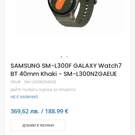
Skip
SAMSUNG SM-L300F GALAXY Watch7
to
BT 40mm Khaki - SM-L300NZGAEUE
the
beginning
SKU
SM-L300NZGAEUE
of
the
ДАЙТЕ ПЪРВАТА ОЦЕНКА ЗА ПРОДУКТА
images
НЕ Е НАЛИЧНО
gallery
369,62 лв. / 188.99 €
ДОБАВИ В ЖЕЛАНИ