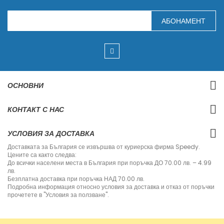
З
АБОНАМЕНТ
а
п
и
ш
е
т
е
с
ОСНОВНИ
е
з
а
КОНТАКТ С НАС
н
а
ш
УСЛОВИЯ ЗА ДОСТАВКА
и
я
Доставката за България се извършва от куриерска фирма Speedy.
б
Цените са както следва:
ю
До всички населени места в България при поръчка ДО 70.00 лв. – 4.99
л
лв.
е
Безплатна доставка при поръчка НАД 70.00 лв.
т
Подробна информация относно условия за доставка и отказ от поръчки
и
прочетете в "Условия за ползване".
н
: