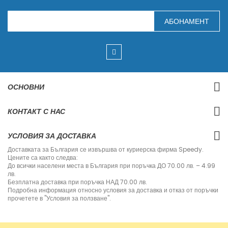
З
АБОНАМЕНТ
а
п
и
ш
е
т
е
с
ОСНОВНИ
е
з
а
КОНТАКТ С НАС
н
а
ш
УСЛОВИЯ ЗА ДОСТАВКА
и
я
Доставката за България се извършва от куриерска фирма Speedy.
б
Цените са както следва:
ю
До всички населени места в България при поръчка ДО 70.00 лв. – 4.99
л
лв.
е
Безплатна доставка при поръчка НАД 70.00 лв.
т
Подробна информация относно условия за доставка и отказ от поръчки
и
прочетете в "Условия за ползване".
н
: