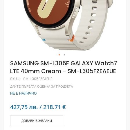
Skip
SAMSUNG SM-L305F GALAXY Watch7
to
LTE 40mm Cream - SM-L305FZEAEUE
the
beginning
SKU
SM-L305FZEAEUE
of
the
ДАЙТЕ ПЪРВАТА ОЦЕНКА ЗА ПРОДУКТА
images
НЕ Е НАЛИЧНО
gallery
427,75 лв. / 218.71 €
ДОБАВИ В ЖЕЛАНИ