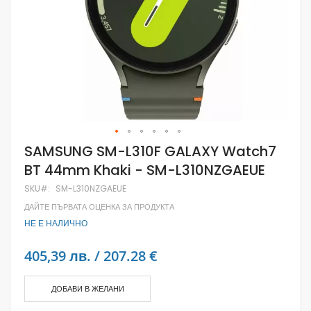
Skip
SAMSUNG SM-L310F GALAXY Watch7
to
BT 44mm Khaki - SM-L310NZGAEUE
the
beginning
SKU
SM-L310NZGAEUE
of
the
ДАЙТЕ ПЪРВАТА ОЦЕНКА ЗА ПРОДУКТА
images
НЕ Е НАЛИЧНО
gallery
405,39 лв. / 207.28 €
ДОБАВИ В ЖЕЛАНИ