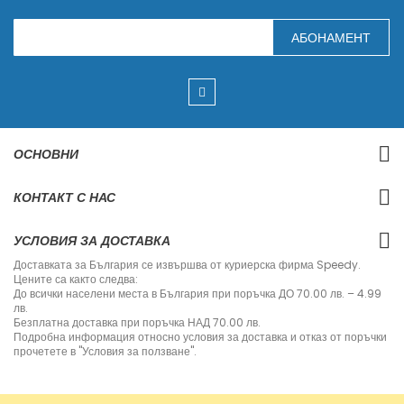
З
АБОНАМЕНТ
а
п
и
ш
е
т
е
с
ОСНОВНИ
е
з
а
КОНТАКТ С НАС
н
а
ш
УСЛОВИЯ ЗА ДОСТАВКА
и
я
Доставката за България се извършва от куриерска фирма Speedy.
б
Цените са както следва:
ю
До всички населени места в България при поръчка ДО 70.00 лв. – 4.99
л
лв.
е
Безплатна доставка при поръчка НАД 70.00 лв.
т
Подробна информация относно условия за доставка и отказ от поръчки
и
прочетете в "Условия за ползване".
н
: