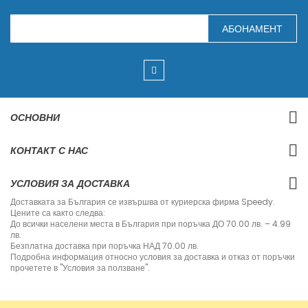
З
АБОНАМЕНТ
а
п
и
ш
е
т
е
с
ОСНОВНИ
е
з
а
КОНТАКТ С НАС
н
а
ш
УСЛОВИЯ ЗА ДОСТАВКА
и
я
Доставката за България се извършва от куриерска фирма Speedy.
б
Цените са както следва:
ю
До всички населени места в България при поръчка ДО 70.00 лв. – 4.99
л
лв.
е
Безплатна доставка при поръчка НАД 70.00 лв.
т
Подробна информация относно условия за доставка и отказ от поръчки
и
прочетете в "Условия за ползване".
н
: