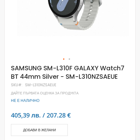
Skip
SAMSUNG SM-L310F GALAXY Watch7
to
BT 44mm Silver - SM-L310NZSAEUE
the
beginning
SKU
SM-L310NZSAEUE
of
the
ДАЙТЕ ПЪРВАТА ОЦЕНКА ЗА ПРОДУКТА
images
НЕ Е НАЛИЧНО
gallery
405,39 лв. / 207.28 €
ДОБАВИ В ЖЕЛАНИ