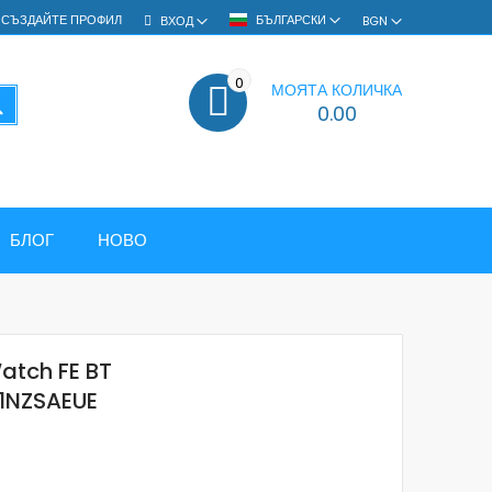
СЪЗДАЙТЕ ПРОФИЛ
БЪЛГАРСКИ
ВХОД
BGN
0
МОЯТА КОЛИЧКА
ТЪРСЕНЕ
0.00
БЛОГ
НОВО
tch FE BT
1NZSAEUE