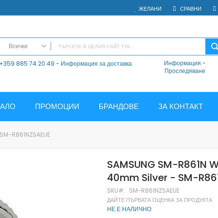
ЖЕЛАНИ
СРАВНИ
Всички
Информация
-
+359 885 74 20 49 - Информация за доставка
ВСИЧКИ
Проследяване
Електроника
Мобилни Телефони
Таблети
ЧАЛО
ПРОМОЦИИ
БРАНДОВЕ
ЗА КОНТАКТ
Смарт часовници и гривни
Външни батерии
 SM-R861NZSAEUE
Аксесоари
Зарядни за телефони
SAMSUNG SM-R861N Wa
Калъфи
40mm Silver - SM-R86
SD карти
Смарт устройства
SKU
SM-R861NZSAEUE
ДАЙТЕ ПЪРВАТА ОЦЕНКА ЗА ПРОДУКТА
Хендсфри системи
НЕ Е НАЛИЧНО
Преносими тонколони