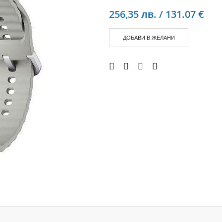
Аудио слушалки
256,35 лв. / 131.07 €
eBook четци
eBook аксесоари
ДОБАВИ В ЖЕЛАНИ
Компютри и Компоненти
Преносоми Компютри
Аксесоари за лаптопи
Настолни Компютри
Работни станции
Мишки
Клавиатури
Вътрешни дискове
Външни дискове
SSD
Памет
Памет SODIMM
USB памет
Чанти и Раници
Охлаждащи поставки за лаптопи