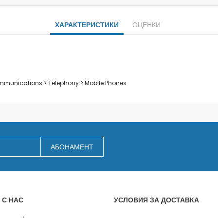
Заключване на лаптопи
Мултимедия
ХАРАКТЕРИСТИКИ
ОЦЕНКИ
Плейъри
Слушалки
Микрофони
Уеб камери
Звукови системи и тонколони
ommunications > Telephony > Mobile Phones
За дома
За кухнята
Блендери
Сокоизстисквачки и преси
Пасатори
АБОНАМЕНТ
Кухненски роботи
Миксери
Кафемашини
Тостери
 С НАС
УСЛОВИЯ ЗА ДОСТАВКА
Керамични ножове
Електрически кани