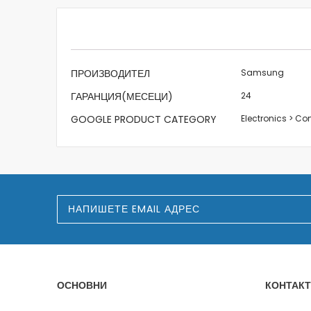
beginning
of
the
images
gallery
Характеристики
ПРОИЗВОДИТЕЛ
Samsung
ГАРАНЦИЯ(МЕСЕЦИ)
24
GOOGLE PRODUCT CATEGORY
Electronics > C
З
а
п
и
ш
е
т
е
ОСНОВНИ
КОНТАКТ
с
е
з