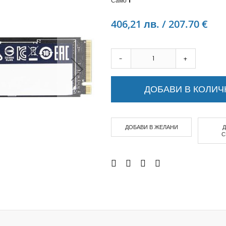
Само
1
Аудио слушалки
eBook четци
406,21 лв. / 207.70 €
eBook аксесоари
Компютри и Компоненти
Преносоми Компютри
-
+
Аксесоари за лаптопи
Настолни Компютри
ДОБАВИ В КОЛИЧ
Работни станции
Мишки
Клавиатури
ДОБАВИ В ЖЕЛАНИ
Вътрешни дискове
С
Външни дискове
SSD
Памет
Памет SODIMM
USB памет
Чанти и Раници
Охлаждащи поставки за лаптопи