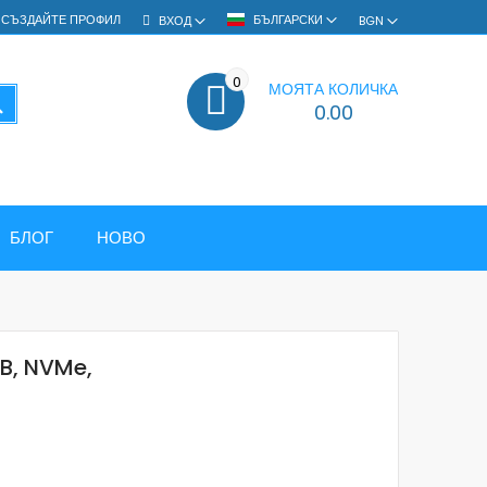
СЪЗДАЙТЕ ПРОФИЛ
БЪЛГАРСКИ
ВХОД
BGN
0
МОЯТА КОЛИЧКА
ТЪРСЕНЕ
0.00
БЛОГ
НОВО
B, NVMe,