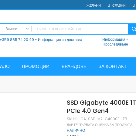
ЖЕЛАНИ
СРАВНИ
Всички
Информация
-
+359 885 74 20 49 - Информация за доставка
ВСИЧКИ
Проследяване
Електроника
Мобилни Телефони
Таблети
ЧАЛО
ПРОМОЦИИ
БРАНДОВЕ
ЗА КОНТАКТ
Смарт часовници и гривни
Външни батерии
Аксесоари
Зарядни за телефони
SSD Gigabyte 4000E 1T
Калъфи
PCIe 4.0 Gen4
SD карти
Смарт устройства
SKU
GA-SSD-M2-G4000E-1TB
ДАЙТЕ ПЪРВАТА ОЦЕНКА ЗА ПРОДУКТА
Хендсфри системи
НАЛИЧНО
Преносими тонколони