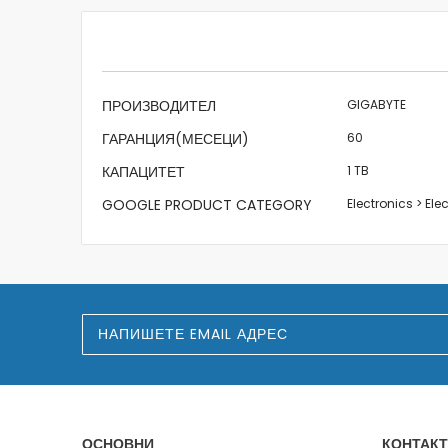
beginning
of
the
images
gallery
Характеристики
ПРОИЗВОДИТЕЛ
GIGABYTE
ГАРАНЦИЯ(МЕСЕЦИ)
60
КАПАЦИТЕТ
1 TB
GOOGLE PRODUCT CATEGORY
Electronics > El
З
а
п
и
ш
е
т
е
ОСНОВНИ
КОНТАКТ