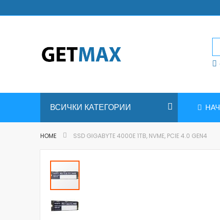
Skip
to
Content
ВСИЧКИ КАТЕГОРИИ
НА
HOME
SSD GIGABYTE 4000E 1TB, NVME, PCIE 4.0 GEN4
Skip
to
the
end
of
the
images
gallery