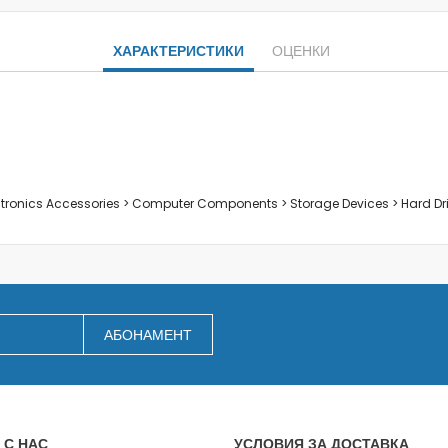
Заключване на лаптопи
Мултимедия
ХАРАКТЕРИСТИКИ
ОЦЕНКИ
Плейъри
Слушалки
Микрофони
Уеб камери
Звукови системи и тонколони
За дома
ectronics Accessories > Computer Components > Storage Devices > Hard Dr
За кухнята
Блендери
Сокоизстисквачки и преси
Пасатори
Кухненски роботи
АБОНАМЕНТ
Миксери
Кафемашини
Тостери
Керамични ножове
 С НАС
УСЛОВИЯ ЗА ДОСТАВКА
Електрически кани