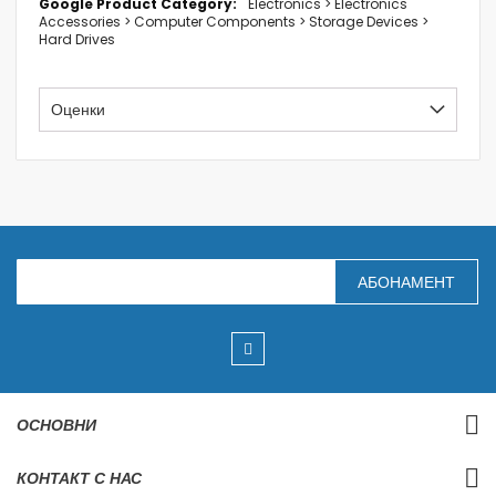
Electronics > Electronics
Accessories > Computer Components > Storage Devices >
Hard Drives
Оценки
З
АБОНАМЕНТ
а
п
и
ш
е
т
е
с
ОСНОВНИ
е
з
а
КОНТАКТ С НАС
н