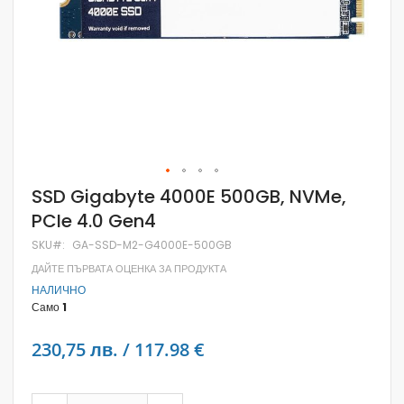
Skip
SSD Gigabyte 4000E 500GB, NVMe,
to
PCIe 4.0 Gen4
the
beginning
SKU
GA-SSD-M2-G4000E-500GB
of
the
ДАЙТЕ ПЪРВАТА ОЦЕНКА ЗА ПРОДУКТА
images
НАЛИЧНО
gallery
Само
1
230,75 лв. / 117.98 €