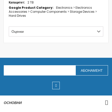
2 TB
Electronics > Electronics
Accessories > Computer Components > Storage Devices >
Hard Drives
Оценки
З
АБОНАМЕНТ
а
п
и
ш
е
т
е
с
ОСНОВНИ
е
з
а