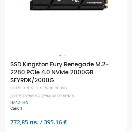
Skip
SSD Kingston Fury Renegade M.2-
to
2280 PCIe 4.0 NVMe 2000GB
the
beginning
SFYRDK/2000G
of
the
SKU
KIN-SSD-SFYRDK-2000G
images
gallery
ДАЙТЕ ПЪРВАТА ОЦЕНКА ЗА ПРОДУКТА
НАЛИЧНО
Само
1
772,85 лв. / 395.16 €