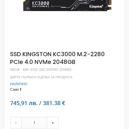
Skip
SSD KINGSTON KC3000 M.2-2280
to
PCIe 4.0 NVMe 2048GB
the
beginning
SKU
KIN-SSD-SKC3000D-2048G
of
the
ДАЙТЕ ПЪРВАТА ОЦЕНКА ЗА ПРОДУКТА
images
НАЛИЧНО
gallery
Само
1
745,91 лв. / 381.38 €
-
+