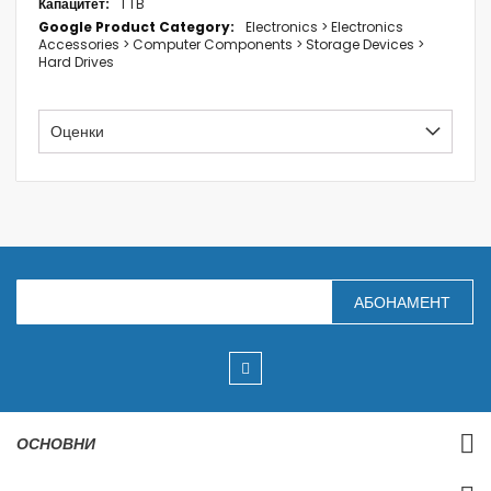
1 TB
Electronics > Electronics
Accessories > Computer Components > Storage Devices >
Hard Drives
Оценки
З
АБОНАМЕНТ
а
п
и
ш
е
т
е
с
ОСНОВНИ
е
з
а