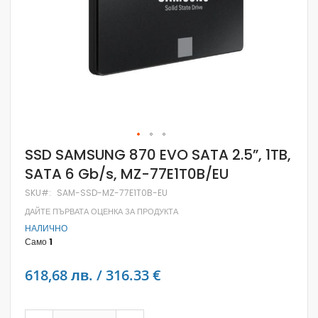
Skip
SSD SAMSUNG 870 EVO SATA 2.5”, 1TB,
to
SATA 6 Gb/s, MZ-77E1T0B/EU
the
beginning
SKU
SAM-SSD-MZ-77E1T0B-EU
of
the
ДАЙТЕ ПЪРВАТА ОЦЕНКА ЗА ПРОДУКТА
images
НАЛИЧНО
gallery
Само
1
618,68 лв. / 316.33 €