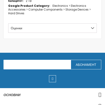
2 TB
Electronics > Electronics
Accessories > Computer Components > Storage Devices >
Hard Drives
Оценки
З
АБОНАМЕНТ
а
п
и
ш
е
т
е
с
ОСНОВНИ
е
з
а