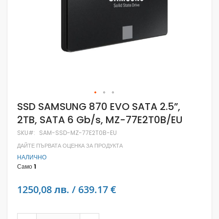
Skip
SSD SAMSUNG 870 EVO SATA 2.5”,
to
2TB, SATA 6 Gb/s, MZ-77E2T0B/EU
the
beginning
SKU
SAM-SSD-MZ-77E2T0B-EU
of
the
ДАЙТЕ ПЪРВАТА ОЦЕНКА ЗА ПРОДУКТА
images
НАЛИЧНО
gallery
Само
1
1250,08 лв. / 639.17 €