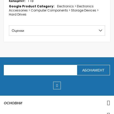
1 TB
Electronics > Electronics
Accessories > Computer Components > Storage Devices >
Hard Drives
Оценки
З
АБОНАМЕНТ
а
п
и
ш
е
т
е
с
ОСНОВНИ
е
з
а