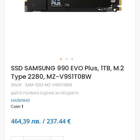
Skip
SSD SAMSUNG 990 EVO Plus, 1TB, M.2
to
Type 2280, MZ-V9S1T0BW
the
beginning
SKU
SAM-SSD-MZ-V9S1T0BW
of
the
ДАЙТЕ ПЪРВАТА ОЦЕНКА ЗА ПРОДУКТА
images
НАЛИЧНО
gallery
Само
1
464,39 лв. / 237.44 €