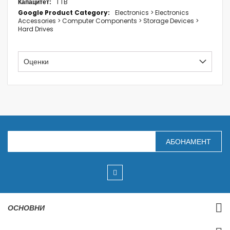
1 TB
Electronics > Electronics
Accessories > Computer Components > Storage Devices >
Hard Drives
Оценки
З
АБОНАМЕНТ
а
п
и
ш
е
т
е
с
ОСНОВНИ
е
з
а