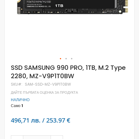
Skip
SSD SAMSUNG 990 PRO, 1TB, M.2 Type
to
2280, MZ-V9P1T0BW
the
beginning
SKU
SAM-SSD-MZ-V9P1T0BW
of
the
ДАЙТЕ ПЪРВАТА ОЦЕНКА ЗА ПРОДУКТА
images
НАЛИЧНО
gallery
Само
1
496,71 лв. / 253.97 €