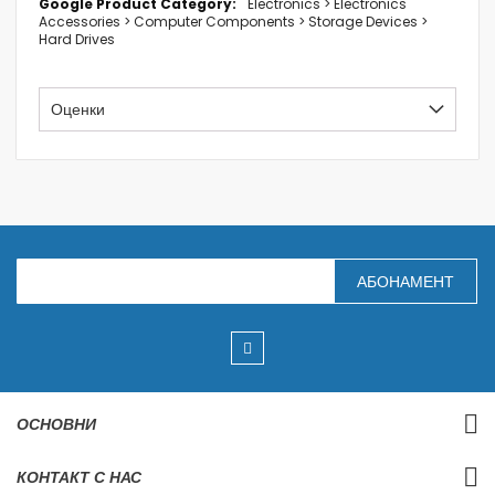
Electronics > Electronics
Accessories > Computer Components > Storage Devices >
Hard Drives
Оценки
З
АБОНАМЕНТ
а
п
и
ш
е
т
е
с
ОСНОВНИ
е
з
а
КОНТАКТ С НАС
н