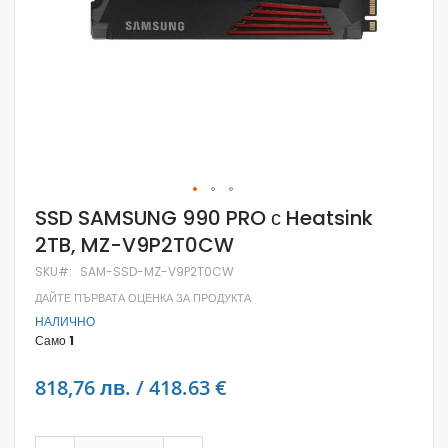
Skip
SSD SAMSUNG 990 PRO с Heatsink
to
2TB, MZ-V9P2T0CW
the
beginning
SKU
SAM-SSD-MZ-V9P2T0CW
of
the
ДАЙТЕ ПЪРВАТА ОЦЕНКА ЗА ПРОДУКТА
images
НАЛИЧНО
gallery
Само
1
818,76 лв. / 418.63 €