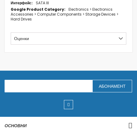
SATA III
Electronics > Electronics
Accessories > Computer Components > Storage Devices >
Hard Drives
Оценки
З
АБОНАМЕНТ
а
п
и
ш
е
т
е
с
ОСНОВНИ
е
з
а