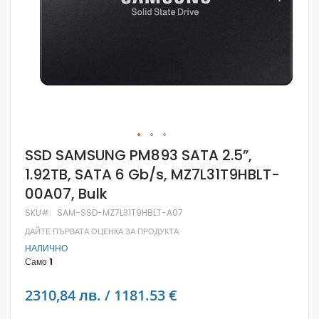
Skip
SSD SAMSUNG PM893 SATA 2.5”,
to
1.92TB, SATA 6 Gb/s, MZ7L31T9HBLT-
the
beginning
00A07, Bulk
of
the
SKU
SAM-SSD-MZ7L31T9HBLT-A07
images
gallery
ДАЙТЕ ПЪРВАТА ОЦЕНКА ЗА ПРОДУКТА
НАЛИЧНО
Само
1
2310,84 лв. / 1181.53 €