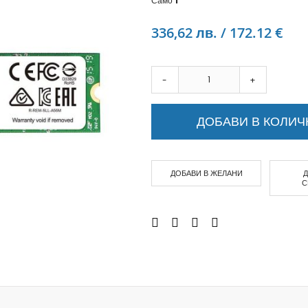
Само
1
Аудио слушалки
eBook четци
336,62 лв. / 172.12 €
eBook аксесоари
Компютри и Компоненти
Преносоми Компютри
-
+
Аксесоари за лаптопи
Настолни Компютри
ДОБАВИ В КОЛИЧ
Работни станции
Мишки
Клавиатури
ДОБАВИ В ЖЕЛАНИ
Вътрешни дискове
С
Външни дискове
SSD
Памет
Памет SODIMM
USB памет
Чанти и Раници
Охлаждащи поставки за лаптопи