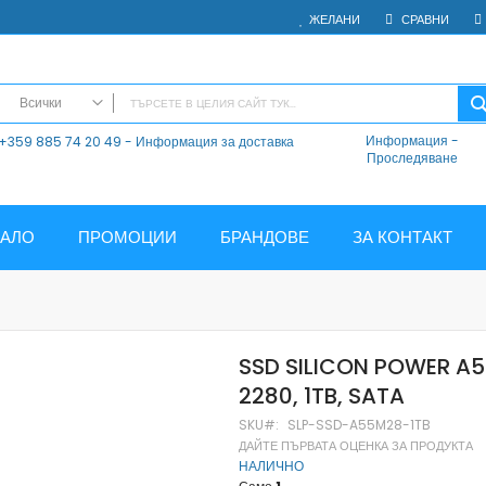
ЖЕЛАНИ
СРАВНИ
Всички
Информация
-
+359 885 74 20 49 - Информация за доставка
ВСИЧКИ
Проследяване
Електроника
Мобилни Телефони
Таблети
ЧАЛО
ПРОМОЦИИ
БРАНДОВЕ
ЗА КОНТАКТ
Смарт часовници и гривни
Външни батерии
Аксесоари
Зарядни за телефони
SSD SILICON POWER A5
Калъфи
2280, 1TB, SATA
SD карти
Смарт устройства
SKU
SLP-SSD-A55M28-1TB
ДАЙТЕ ПЪРВАТА ОЦЕНКА ЗА ПРОДУКТА
Хендсфри системи
НАЛИЧНО
Преносими тонколони