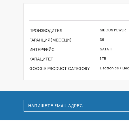
beginning
of
the
images
gallery
Характеристики
ПРОИЗВОДИТЕЛ
SILICON POWER
ГАРАНЦИЯ(МЕСЕЦИ)
36
ИНТЕРФЕЙС
SATA III
КАПАЦИТЕТ
1 TB
GOOGLE PRODUCT CATEGORY
Electronics > El
З
а
п
и
ш
е