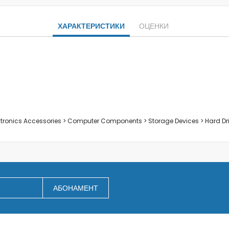
Заключване на лаптопи
Мултимедия
ХАРАКТЕРИСТИКИ
ОЦЕНКИ
Плейъри
Слушалки
Микрофони
Уеб камери
Звукови системи и тонколони
За дома
За кухнята
ectronics Accessories > Computer Components > Storage Devices > Hard Dr
Блендери
Сокоизстисквачки и преси
Пасатори
Кухненски роботи
Миксери
АБОНАМЕНТ
Кафемашини
Тостери
Керамични ножове
Електрически кани