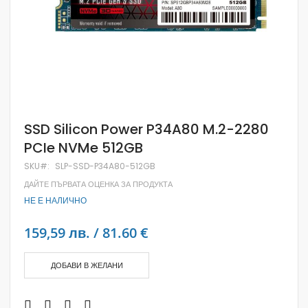
Skip
SSD Silicon Power P34A80 M.2-2280
to
PCIe NVMe 512GB
the
beginning
SKU
SLP-SSD-P34A80-512GB
of
the
ДАЙТЕ ПЪРВАТА ОЦЕНКА ЗА ПРОДУКТА
images
НЕ Е НАЛИЧНО
gallery
159,59 лв. / 81.60 €
ДОБАВИ В ЖЕЛАНИ