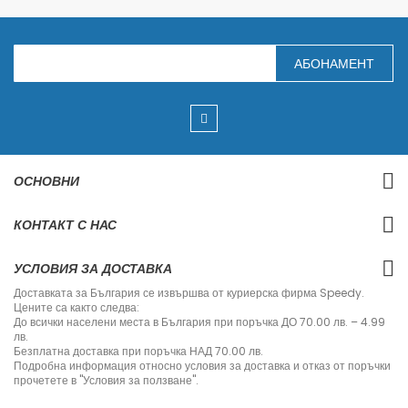
З
АБОНАМЕНТ
а
п
и
ш
е
т
е
с
ОСНОВНИ
е
з
а
КОНТАКТ С НАС
н
а
ш
УСЛОВИЯ ЗА ДОСТАВКА
и
я
Доставката за България се извършва от куриерска фирма Speedy.
б
Цените са както следва:
ю
До всички населени места в България при поръчка ДО 70.00 лв. – 4.99
л
лв.
е
Безплатна доставка при поръчка НАД 70.00 лв.
т
Подробна информация относно условия за доставка и отказ от поръчки
и
прочетете в "Условия за ползване".
н
: