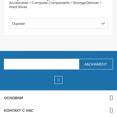
Accessories > Computer Components > Storage Devices >
Hard Drives
Оценки
З
АБОНАМЕНТ
а
п
и
ш
е
т
е
с
ОСНОВНИ
е
з
а
КОНТАКТ С НАС
н
а