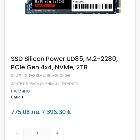
Skip
SSD Silicon Power UD85, M.2-2280,
to
PCIe Gen 4x4, NVMe, 2TB
the
beginning
SKU
SLP-SSD-UD85-2000GB
of
the
ДАЙТЕ ПЪРВАТА ОЦЕНКА ЗА ПРОДУКТА
images
НАЛИЧНО
gallery
Само
1
775,08 лв. / 396.30 €
-
+