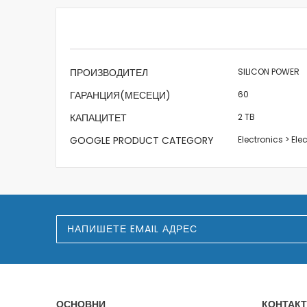
beginning
of
the
images
gallery
Характеристики
ПРОИЗВОДИТЕЛ
SILICON POWER
ГАРАНЦИЯ(МЕСЕЦИ)
60
КАПАЦИТЕТ
2 TB
GOOGLE PRODUCT CATEGORY
Electronics > El
З
а
п
и
ш
е
т
е
ОСНОВНИ
КОНТАКТ