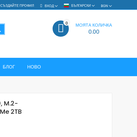
СЪЗДАЙТЕ ПРОФИЛ
БЪЛГАРСКИ
ВХОД
BGN
0
МОЯТА КОЛИЧКА
ТЪРСЕНЕ
0.00
БЛОГ
НОВО
, M.2-
VMe 2TB