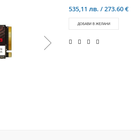
Аудио слушалки
535,11 лв. / 273.60 €
eBook четци
eBook аксесоари
ДОБАВИ В ЖЕЛАНИ
Компютри и Компоненти
Преносоми Компютри
Аксесоари за лаптопи
Настолни Компютри
Работни станции
Мишки
Клавиатури
Вътрешни дискове
Външни дискове
SSD
Памет
Памет SODIMM
USB памет
Чанти и Раници
Охлаждащи поставки за лаптопи