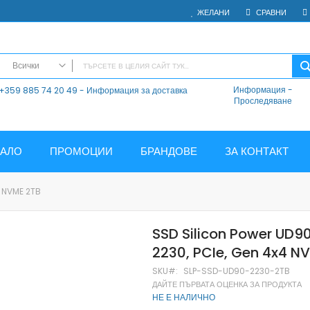
ЖЕЛАНИ
СРАВНИ
Всички
Информация
-
+359 885 74 20 49 - Информация за доставка
ВСИЧКИ
Проследяване
Електроника
Мобилни Телефони
Таблети
ЧАЛО
ПРОМОЦИИ
БРАНДОВЕ
ЗА КОНТАКТ
Смарт часовници и гривни
Външни батерии
4 NVME 2TB
Аксесоари
Зарядни за телефони
SSD Silicon Power UD90
Калъфи
2230, PCIe, Gen 4x4 N
SD карти
Смарт устройства
SKU
SLP-SSD-UD90-2230-2TB
ДАЙТЕ ПЪРВАТА ОЦЕНКА ЗА ПРОДУКТА
Хендсфри системи
НЕ Е НАЛИЧНО
Преносими тонколони