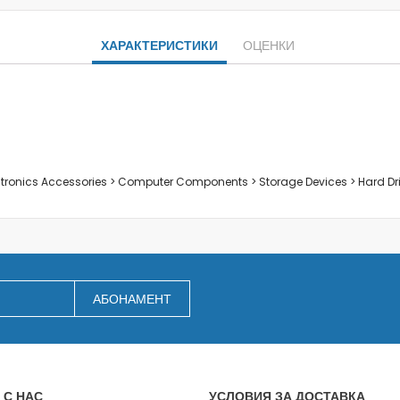
Заключване на лаптопи
Мултимедия
ХАРАКТЕРИСТИКИ
ОЦЕНКИ
Плейъри
Слушалки
Микрофони
Уеб камери
Звукови системи и тонколони
За дома
ectronics Accessories > Computer Components > Storage Devices > Hard Dr
За кухнята
Блендери
Сокоизстисквачки и преси
Пасатори
Кухненски роботи
АБОНАМЕНТ
Миксери
Кафемашини
Тостери
Керамични ножове
 С НАС
УСЛОВИЯ ЗА ДОСТАВКА
Електрически кани