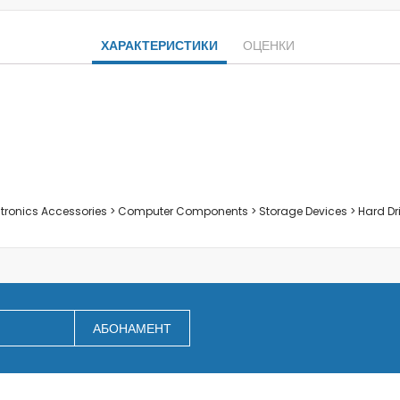
Заключване на лаптопи
Мултимедия
ХАРАКТЕРИСТИКИ
ОЦЕНКИ
Плейъри
Слушалки
Микрофони
Уеб камери
Звукови системи и тонколони
За дома
За кухнята
ectronics Accessories > Computer Components > Storage Devices > Hard Dr
Блендери
Сокоизстисквачки и преси
Пасатори
Кухненски роботи
Миксери
АБОНАМЕНТ
Кафемашини
Тостери
Керамични ножове
Електрически кани