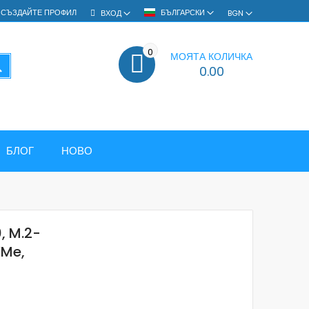
СЪЗДАЙТЕ ПРОФИЛ
БЪЛГАРСКИ
ВХОД
BGN
0
МОЯТА КОЛИЧКА
ТЪРСЕНЕ
0.00
БЛОГ
НОВО
, M.2-
VMe,