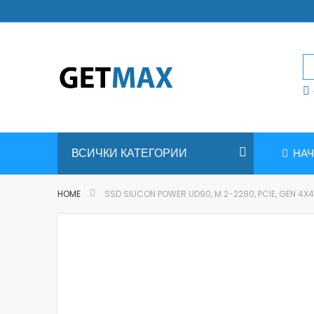
Skip
to
Content
ВСИЧКИ КАТЕГОРИИ
НА
HOME
SSD SILICON POWER UD90, M.2-2280, PCIE, GEN 4X
Skip
to
the
end
of
the
images
gallery