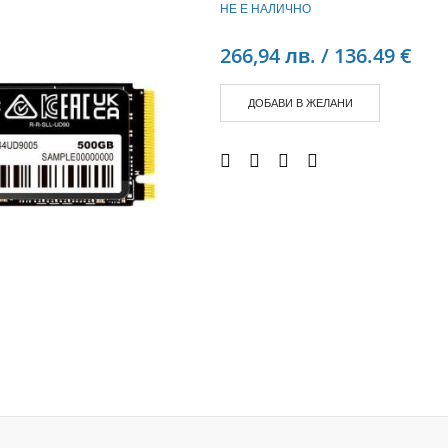
НЕ Е НАЛИЧНО
Аудио слушалки
eBook четци
266,94 лв. / 136.49 €
eBook аксесоари
Компютри и Компоненти
ДОБАВИ В ЖЕЛАНИ
Преносоми Компютри
Аксесоари за лаптопи
Настолни Компютри
Работни станции
Мишки
Клавиатури
Вътрешни дискове
Външни дискове
SSD
Памет
Памет SODIMM
USB памет
Чанти и Раници
Охлаждащи поставки за лаптопи