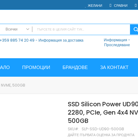
ЖЕЛАНИ
СРАВНИ
Всички
Информация
-
+359 885 74 20 49 - Информация за доставка
ВСИЧКИ
Проследяване
Електроника
Мобилни Телефони
Таблети
ЧАЛО
ПРОМОЦИИ
БРАНДОВЕ
ЗА КОНТАКТ
Смарт часовници и гривни
Външни батерии
4 NVME, 500GB
Аксесоари
Зарядни за телефони
SSD Silicon Power UD90
Калъфи
2280, PCIe, Gen 4x4 N
SD карти
500GB
Смарт устройства
Хендсфри системи
SKU
SLP-SSD-UD90-500GB
ДАЙТЕ ПЪРВАТА ОЦЕНКА ЗА ПРОДУКТА
Преносими тонколони