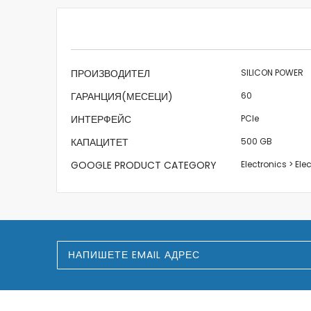
beginning
of
the
images
gallery
Характеристики
ПРОИЗВОДИТЕЛ
SILICON POWER
ГАРАНЦИЯ(МЕСЕЦИ)
60
ИНТЕРФЕЙС
PCIe
КАПАЦИТЕТ
500 GB
GOOGLE PRODUCT CATEGORY
Electronics > El
З
а
п
и
ш
е