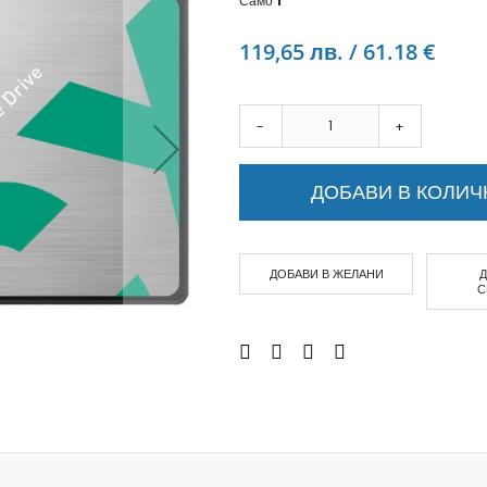
Само
1
Аудио слушалки
eBook четци
119,65 лв. / 61.18 €
eBook аксесоари
Компютри и Компоненти
Преносоми Компютри
-
+
Аксесоари за лаптопи
Настолни Компютри
ДОБАВИ В КОЛИЧ
Работни станции
Мишки
Клавиатури
ДОБАВИ В ЖЕЛАНИ
Вътрешни дискове
С
Външни дискове
SSD
Памет
Памет SODIMM
USB памет
Чанти и Раници
Охлаждащи поставки за лаптопи