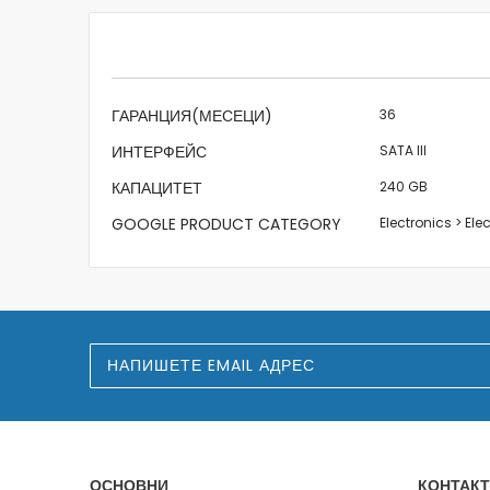
beginning
of
the
images
gallery
Характеристики
ГАРАНЦИЯ(МЕСЕЦИ)
36
ИНТЕРФЕЙС
SATA III
КАПАЦИТЕТ
240 GB
GOOGLE PRODUCT CATEGORY
Electronics > El
З
а
п
и
ш
е
т
е
ОСНОВНИ
КОНТАКТ