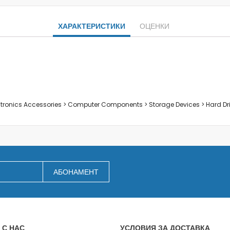
Заключване на лаптопи
Мултимедия
ХАРАКТЕРИСТИКИ
ОЦЕНКИ
Плейъри
Слушалки
Микрофони
Уеб камери
Звукови системи и тонколони
За дома
ectronics Accessories > Computer Components > Storage Devices > Hard Dr
За кухнята
Блендери
Сокоизстисквачки и преси
Пасатори
Кухненски роботи
АБОНАМЕНТ
Миксери
Кафемашини
Тостери
Керамични ножове
 С НАС
УСЛОВИЯ ЗА ДОСТАВКА
Електрически кани