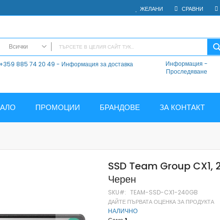
ЖЕЛАНИ
СРАВНИ
Всички
Информация
-
+359 885 74 20 49 - Информация за доставка
ВСИЧКИ
Проследяване
Електроника
Мобилни Телефони
Таблети
ЧАЛО
ПРОМОЦИИ
БРАНДОВЕ
ЗА КОНТАКТ
Смарт часовници и гривни
Външни батерии
Аксесоари
Зарядни за телефони
SSD Team Group CX1, 
Калъфи
Черен
SD карти
Смарт устройства
SKU
TEAM-SSD-CX1-240GB
ДАЙТЕ ПЪРВАТА ОЦЕНКА ЗА ПРОДУКТА
Хендсфри системи
НАЛИЧНО
Преносими тонколони