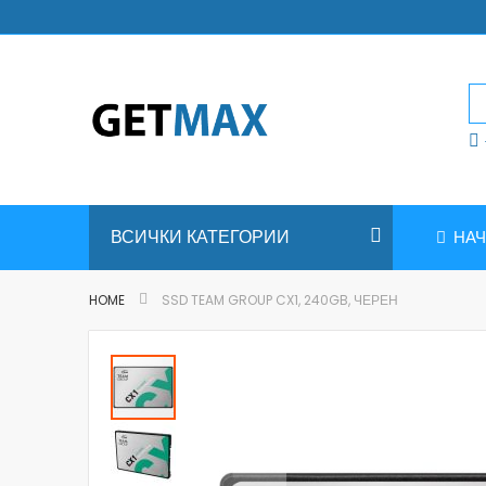
Skip
to
Content
ВСИЧКИ КАТЕГОРИИ
НА
HOME
SSD TEAM GROUP CX1, 240GB, ЧЕРЕН
Skip
to
the
end
of
the
images
gallery