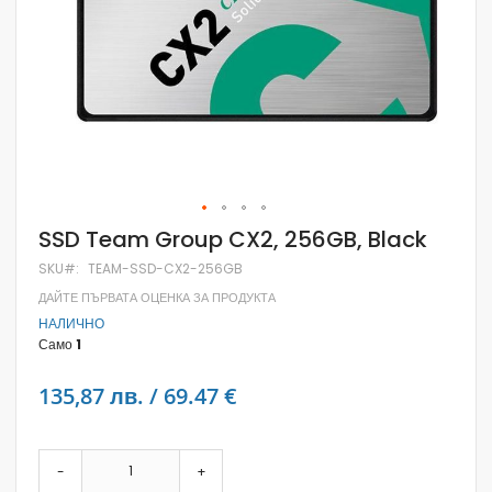
Skip
SSD Team Group CX2, 256GB, Black
to
the
SKU
TEAM-SSD-CX2-256GB
beginning
ДАЙТЕ ПЪРВАТА ОЦЕНКА ЗА ПРОДУКТА
of
the
НАЛИЧНО
images
Само
1
gallery
135,87 лв. / 69.47 €
-
+