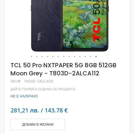
Skip
TCL 50 Pro NXTPAPER 5G 8GB 512GB
to
Moon Grey - T803D-2ALCA112
the
beginning
SKU
T803D-2ALCA112
of
the
ДАЙТЕ ПЪРВАТА ОЦЕНКА ЗА ПРОДУКТА
images
НЕ Е НАЛИЧНО
gallery
281,21 лв. / 143.78 €
ДОБАВИ В ЖЕЛАНИ