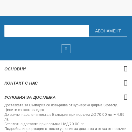
З
АБОНАМЕНТ
а
п
и
ш
е
т
е
с
ОСНОВНИ
е
з
а
КОНТАКТ С НАС
н
а
ш
УСЛОВИЯ ЗА ДОСТАВКА
и
я
Доставката за България се извършва от куриерска фирма Speedy.
б
Цените са както следва:
ю
До всички населени места в България при поръчка ДО 70.00 лв. – 4.99
л
лв.
е
Безплатна доставка при поръчка НАД 70.00 лв.
т
Подробна информация относно условия за доставка и отказ от поръчки
и